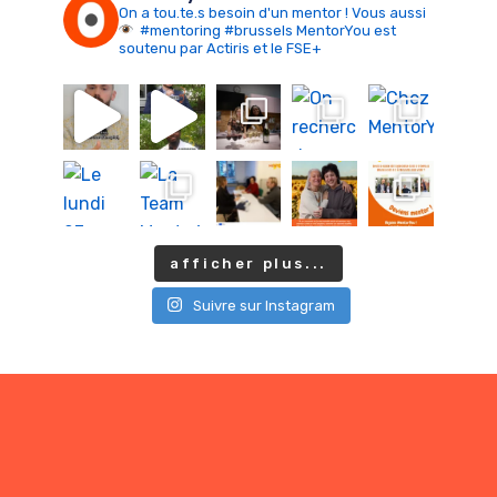
On a tou.te.s besoin d'un mentor ! Vous aussi
#mentoring #brussels
MentorYou est
soutenu par Actiris et le FSE+
afficher plus...
Suivre sur Instagram